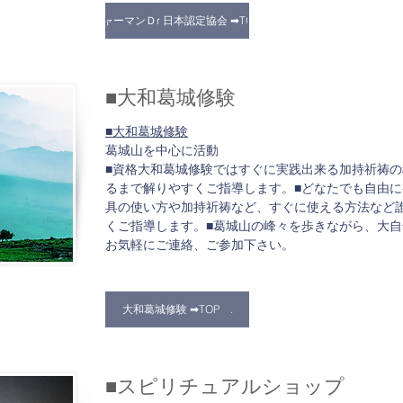
シャーマンＤr 日本認定協会 ➡TOP .
■大和葛城修験
■大和葛城修験
葛城山を中心に活動
■資格大和葛城修験ではすぐに実践出来る加持祈祷
るまで解りやすくご指導します。■どなたでも自由に
具の使い方や加持祈祷など、すぐに使える方法など
くご指導します。■葛城山の峰々を歩きながら、大
お気軽にご連絡、ご参加下さい。
大和葛城修験 ➡TOP .
​■スピリチュアルショップ