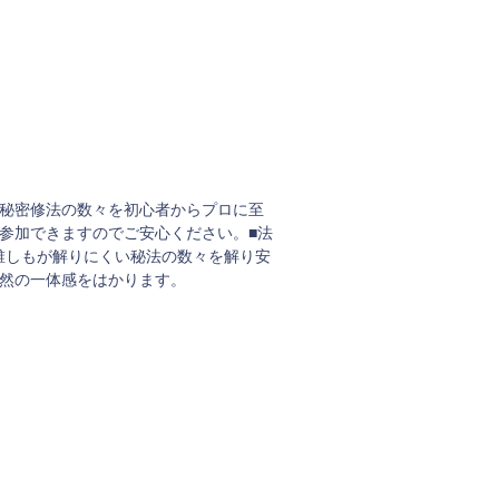
の秘密修法の数々を初心者からプロに至
参加できますのでご安心ください。■法
誰しもが解りにくい秘法の数々を解り安
自然の一体感をはかります。