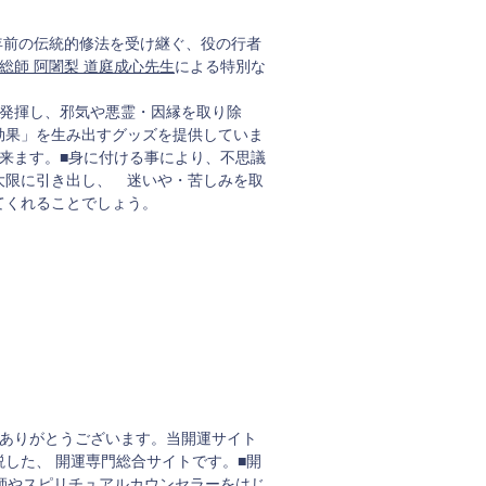
0年前の伝統的修法を受け継ぐ、役の行者
総師 阿闍梨 道庭成心先生
による特別な
に発揮し、邪気や悪霊・因縁を取り除
効果」を生み出すグッズを提供していま
来ます。■身に付ける事により、不思議
大限に引き出し、 迷いや・苦しみを取
てくれることでしょう。
きありがとうございます。当開運サイト
した、 開運専門総合サイトです。■開
師やスピリチュアルカウンセラーをはじ