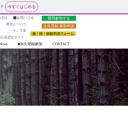
今すぐはじめる
？
賛同参加する
納受付
■お問い合せ
・審査について
永久登録 参加申請
ク
・リンク集
級・段・師範申請フォーム
■伝道認定リスト
ews
■永久登録参加
CONTACT