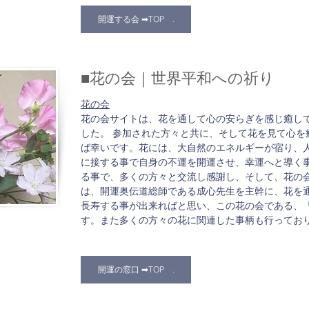
開運する会​ ➡TOP .
■花の会｜世界平和への祈り
花の会
花の会サイトは、花を通して心の安らぎを感じ癒し
した。 参加された方々と共に、そして花を見て心を
ば幸いです。花には、大自然のエネルギーが宿り、
に接する事で自身の不運を開運させ、幸運へと導く
る事で、多くの方々と交流し感謝し、そして、花の
は、開運奥伝道総師である成心先生を主幹に、花を
長寿する事が出来ればと思い、この花の会である、「
す。また多くの方々の花に関連した事柄も行ってお
開運の窓口​ ➡TOP .