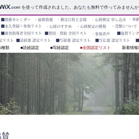
.com
を使って作成されました。あなたも無料で作ってみませんか
・奉
​■開催カレンダー
・最新情報
​・検定日程と会場
・心経検定 申し込み
■永久登録＞参加リスト
・受験について
・心経のすすめ
・心経検定の種類
■審査指導者全国リスト
■賛同・賛助 全国リスト
■協賛リン
・参加者声
定リスト
■読経部 認定リスト
■写経部 認定リスト
■写仏部 認定リスト
の種類
■読経認定
■写経認定
■全国認定リスト
新着情報N
協賛