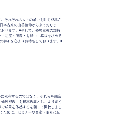
す。それぞれの人々の願いを叶え成就さ
、日本古来の山岳信仰から来ておりま
ております。■そして、修験密教の加持
い・悪霊・病魔・を祓い、幸福を求める
の参加を心よりお待ちしております。■
かに依存するのではなく、それらを融合
「修験密教」を根本教義とし、より多く
事で成果を体感するを願って開校しまし
頂くために、セミナーや合宿・個別に伝