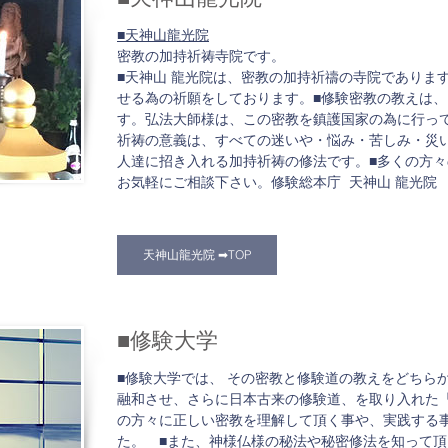
■天神山龍光院
密教の加持祈祷寺院です。
■天神山 龍光院は、密教の加持祈禱の寺院でありま
せる為の祈願をしております。■修験密教の教えは
す。弘法大師様は、この密教を鎮護国家の為に行っ
祈祷の意義は、すべての迷いや・悩み・苦しみ・災
人達に招き入れる加持祈祷の修法です。■多くの方々
お気軽にご相談下さい。修験総本庁 天神山 龍光院
天神山龍光院 ➡TOP
■修験大学​
■修験大学では、 その密教と修験道の教えをどちら
融和させ、さらに日本古来の修験道、を取り入れた
の方々に正しい密教を理解して頂く事や、実践する
た。 ■また、神様仏様の秘法や秘密修法を知って