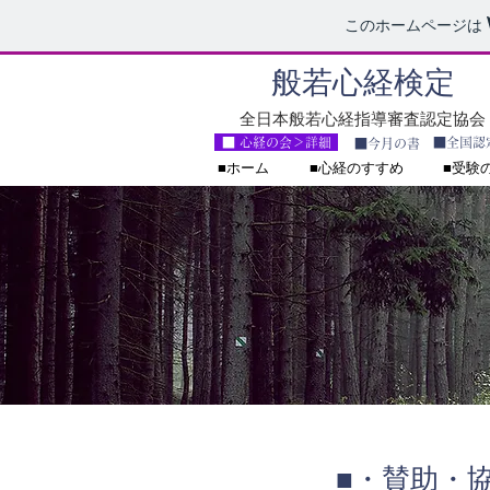
このホームページは
般若心経検定
全日本般若心経指導審査認定協会
■ 心経の会＞詳細
■全国認
■今月の書
■ホーム
■心経のすすめ
■受験
■・賛助・