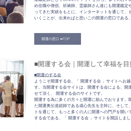
め住職や僧侶、祈祷師、霊媒師さん達にも開運鑑定
ってきた実績をもとに、インターネットを通じて、
いくことが、出来ればと思いこの開運の窓口である
開運の窓口​ ➡TOP .
■開運する会｜開運して幸福を目
■開運のする会
ようこそ開運する会、「 開運する会 」サイトへお
す。当開運する会サイトは、開運する会による、開
せて頂く、 開運する会のサイトです。
開運する為に多くの方々と開運に励んでおります。
た開運奥伝道総師である成心先生を主幹に、そして
トを通じて、もっと多くの人に開運への門戸を開い
する会である、「 開運する会 」サイトを開設しま