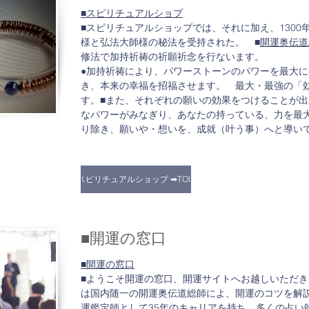
■スピリチュアルショプ
■スピリチュアルショップでは、それに加え、130
様と弘法大師様の秘法を受持された。 ■
開運奥伝道
修法で加持祈祷の祈願祈念を行ないます。
●加持祈祷により、パワーストーンのパワーを最大
き、本来の幸福を招福させます。 最大・最強の「
す。■また、それぞれの願いの効果をつけることが出
なパワーがみなぎり、あなたの持っている、力を最
り除き、願いや・想いを、成就（叶う事）へと導い
​スピリチュアルショップ ➡TOP .
■開運の窓口​
■開運の窓口
■ようこそ開運の窓口、開運サイトへお越しいただ
は国内随一の開運奥伝道総師によ、開運のコツを解説
運鑑定師として35年のキャリアを持ち、多くの占い