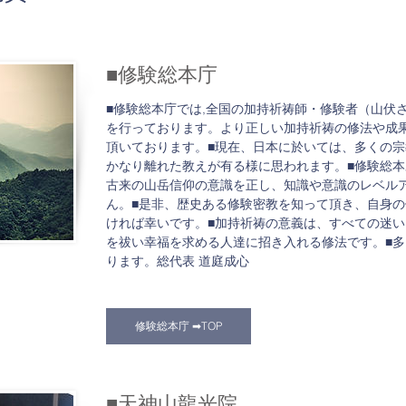
■修験総本庁
■修験総本庁では,全国の加持祈祷師・修験者（山伏
を行っております。より正しい加持祈祷の修法や成
頂いております。■現在、日本に於いては、多くの
かなり離れた教えが有る様に思われます。■修験総
古来の山岳信仰の意識を正し、知識や意識のレベル
ん。■是非、歴史ある修験密教を知って頂き、自身
ければ幸いです。■加持祈祷の意義は、すべての迷
を祓い幸福を求める人達に招き入れる修法です。■
ります。総代表 道庭成心
修験総本庁 ➡TOP
■天神山龍光院