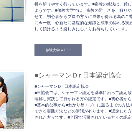
授を解りやすく行っています。■密教の修法は、難
ようです。■修験大学では、密教の難しさを、解り
せて、初心者からプロの方々に成果が得れる為のご
に今一度、心新たに基礎的な知識と成果の得れる実
して頂けるよう楽しみに心よりお待ちしています。
修験大学​ ➡TOP
■シャーマンＤr 日本認定協会
■シャーマンＤr 日本認定協会
■当協会では、シャーマン認定を基準に沿って認定致
理解し実践して行かれる方の認定です。■初心者か
■基本的な事から■わかり易くプロに至るまでの方法
できる実践方法などの講話が有ります。■認定した
された方々です。■全国で活躍されている方々の認