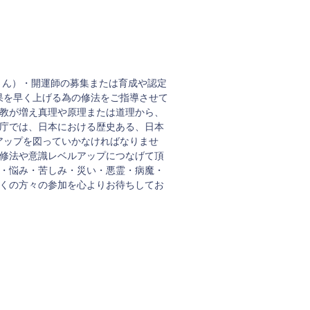
さん）・開運師の募集または育成や認定
果を早く上げる為の修法をご指導させて
宗教が増え真理や原理または道理から、
本庁では、日本における歴史ある、日本
アップを図っていかなければなりませ
の修法や意識レベルアップにつなげて頂
い・悩み・苦しみ・災い・悪霊・病魔・
多くの方々の参加を心よりお待ちしてお