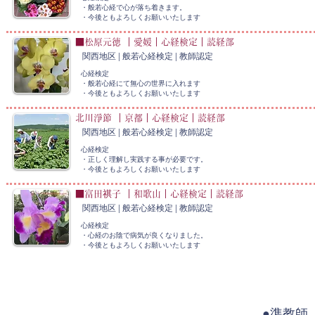
・般若心経で心が落ち着きます。
​・今後ともよろしくお願いいたします
■松原元徳 ｜愛媛｜心経検定｜読経部
関西地区 | 般若心経検定 |
教師認定
心経検定
・般若心経にて無心の世界に入れます
​・今後ともよろしくお願いいたします
北川淨節 ｜京都｜心経検定｜読経部
関西地区 | 般若心経検定 |
教師認定
心経検定
・正しく理解し実践する事が必要です。
​・今後ともよろしくお願いいたします
■富田祺子 ｜和歌山｜心経検定｜読経部
関西地区 | 般若心経検定 |
教師認定
心経検定
・心経のお陰で病気が良くなりました。
​・今後ともよろしくお願いいたします
●準教師