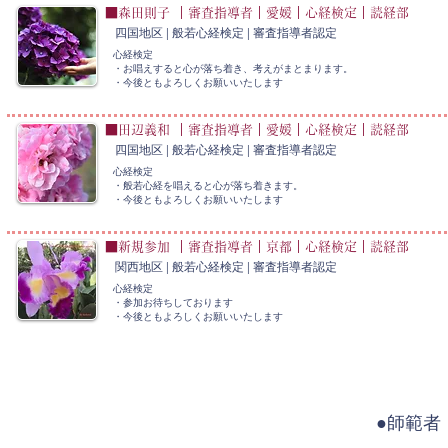
■森田則子 ｜審査指導者｜愛媛｜心経検定｜読経部
四国地区 | 般若心経検定 | 審査指導者認定
心経検定
・お唱えすると心が落ち着き、考えがまとまります。
​・今後ともよろしくお願いいたします
■田辺義和 ｜審査指導者｜愛媛｜心経検定｜読経部
四国地区 | 般若心経検定 | 審査指導者認定
心経検定
・般若心経を唱えると心が落ち着きます。
​・今後ともよろしくお願いいたします
■新規参加 ｜審査指導者｜京都｜心経検定｜読経部
関西地区 | 般若心経検定 | 審査指導者認定
心経検定
・参加お待ちしております
​・今後ともよろしくお願いいたします
●師範者