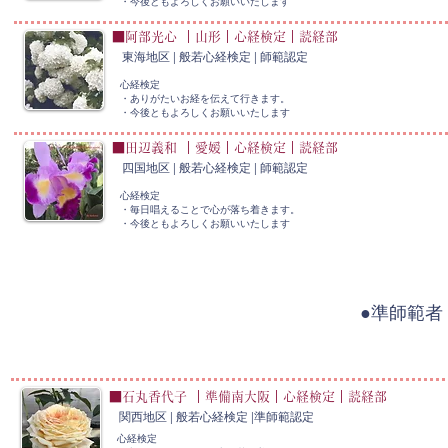
​・今後ともよろしくお願いいたします
■阿部光心 ｜山形｜心経検定｜読経部
東海地区 | 般若心経検定 |
師範認定
心経検定
・ありがたいお経を伝えて行きます。
​・今後ともよろしくお願いいたします
■田辺義和 ｜愛媛｜心経検定｜読経部
四国地区 | 般若心経検定 |
師範認定
心経検定
・毎日唱えることで心が落ち着きます。
​・今後ともよろしくお願いいたします
●準師範者
■石丸香代子 ｜準備南大阪｜心経検定｜読経部
関西地区 | 般若心経検定 |準師範認定
心経検定