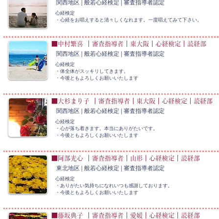
関西地区 | 般若心経検定 | 審査指導者認定
心経検定
・心経をお唱えすると清々しくなれます。一度唱えてみて下さい。
■中村繁喜 ｜審査指導者｜東大阪｜心経検定｜読経部
関西地区 | 般若心経検定 | 審査指導者認定
心経検定
・体全体がスッキリしてきます。
​・今後ともよろしくお願いいたします
■大杉まり子 ｜審査指導者｜東大阪｜心経検定｜読経部
関西地区 | 般若心経検定 | 審査指導者認定
心経検定
・心が落ち着きます。本当にありがたいです。
​・今後ともよろしくお願いいたします
■阿部光心 ｜審査指導者｜山形｜心経検定｜読経部
東北地区 | 般若心経検定 | 審査指導者認定
心経検定
・ありがたい気持ちになれいつも感謝しております。
​・今後ともよろしくお願いいたします
■藤坂典子 ｜審査指導者｜愛媛｜心経検定｜読経部