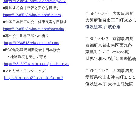
https://1238543.wixsite.com/singyou7
■開運する会｜幸福と安心を目指す
〒594-0004 大阪事務局
https://1238543.wixsite.com/kokoro
大阪府和泉市王子町662-1
■全国日本長寿の会｜健康長寿を目指す
修験総本庁 成心庵
https://1238543.wixsite
.com/hanasite
■花の会｜世界平和への祈り
〒601-8432 京都事務局
https://1238543.wixsite.com/hana
京都府京都市南区西九条
■ECO地球環
境国際協会｜日本協会
東島町31-16 kokoro庵
・地球環境を美しく守る
​世界平和への祈り国際協
https://k84527.wi
xsite.
com/goodkankyo
〒791-1122 四国事務局
■スピリチュアルショップ
愛媛県松山市津吉町１１
https://buresu21.cart.fc2.com/
​修験総本庁 天神山龍光院