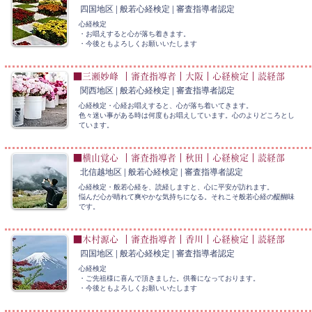
四国地区 | 般若心経検定 | 審査指導者認定
心経検定
​・お唱えすると心が落ち着きます。
​・今後ともよろしくお願いいたします
■三瀬妙峰 ｜審査指導者｜大阪｜心経検定｜読経部
関西地区 | 般若心経検定 | 審査指導者認定
心経検定・心経お唱えすると、心が落ち着いてきます。
色々迷い事がある時は何度もお唱えしています。心のよりどころとし
ています。​
■横山覚心 ｜審査指導者｜秋田｜心経検定｜読経部
北信越地区 | 般若心経検定 | 審査指導者認定
心経検定・般若心経を、読経しますと、心に平安が訪れます。
悩んだ心が晴れて爽やかな気持ちになる。それこそ般若心経の醍醐味
です。
■木村源心 ｜審査指導者｜香川｜心経検定｜読経部
四国地区 | 般若心経検定 | 審査指導者認定
心経検定
・ご先祖様に喜んで頂きました。供養になっております。
​・今後ともよろしくお願いいたします