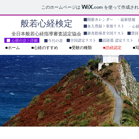
このホームページは
.com
を使って作成され
​■開催カレンダー
・最新情報
般若心経検定
■永久登録＞参加リスト
・心
全日本般若心経指導審査認定協会
■審査指導者全国リスト
■賛同
■ 心経の会＞詳細
■全国認定リスト
■読経部 認定リスト
■今月の書
■ホーム
■心経のすすめ
■受験の種類
■読経認定
■