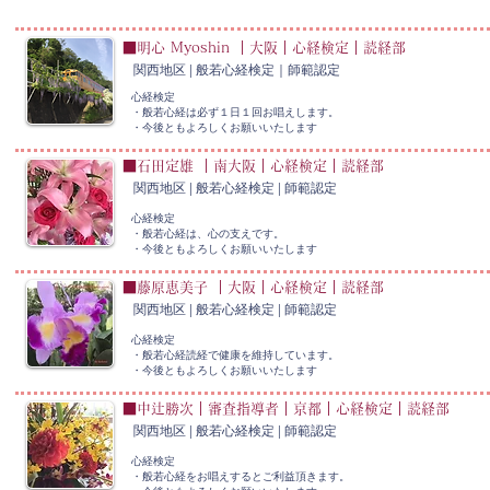
■明心 Myoshin ｜大阪｜心経検定｜読経部
関西地区 | 般若心経検定｜師範認定
心経検定
・般若心経は必ず１日１回お唱えします。
​・今後ともよろしくお願いいたします
■石田定雄 ｜南大阪｜心経検定｜読経部
関西地区 | 般若心経検定 |
師範認定
心経検定
・般若心経は、心の支えです。
​・今後ともよろしくお願いいたします
■藤原恵美子 ｜大阪｜心経検定｜読経部
関西地区 | 般若心経検定 |
師範認定
心経検定
・般若心経読経で健康を維持しています。
​・今後ともよろしくお願いいたします
■中辻勝次｜審査指導者｜京都｜心経検定｜読経部
関西地区 | 般若心経検定 |
師範認定
心経検定
・般若心経をお唱えするとご利益頂きます。