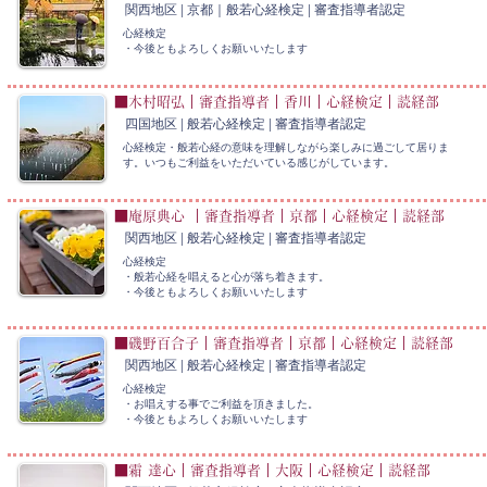
関西地区 | 京都｜般若心経検定 | 審査指導者認定
心経検定
・今後ともよろしくお願いいたします
■木村昭弘｜審査指導者｜香川｜心経検定｜読経部
四国地区 | 般若心経検定 | 審査指導者認定
心経検定・般若心経の意味を理解しながら楽しみに過ごして居りま
す。いつもご利益をいただいている感じがしています。
■庵原典心 ｜審査指導者｜京都｜心経検定｜読経部
関西地区 | 般若心経検定 | 審査指導者認定
心経検定
・般若心経を唱えると心が落ち着きます。
​・今後ともよろしくお願いいたします
■磯野百合子｜審査指導者｜京都｜心経検定｜読経部
関西地区 | 般若心経検定 | 審査指導者認定
心経検定
・お唱えする事でご利益を頂きました。
​・今後ともよろしくお願いいたします
■霜 達心｜審査指導者｜大阪｜心経検定｜読経部