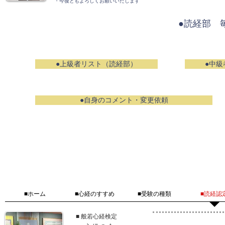
​・今後ともよろしくお願いいたします
●読経部 
●上級者リスト（読経部）
●中級
●自身のコメント・変更依頼
■ホーム
■心経のすすめ
■受験の種類
■読経認
■ 般若心経検定