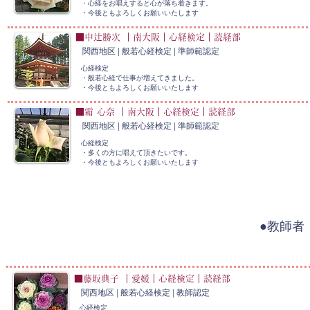
・心経をお唱えすると心が落ち着きます。
​・今後ともよろしくお願いいたします
■中辻勝次 ｜南大阪｜心経検定｜読経部
関西地区 | 般若心経検定 |
準師範
認定
心経検定
・般若心経で仕事が増えてきました。
​・今後ともよろしくお願いいたします
■霜 心奈 ｜南大阪｜心経検定｜読経部
関西地区 | 般若心経検定 |
準師範
認定
心経検定
・多くの方に唱えて頂きたいです。
​・今後ともよろしくお願いいたします
●教師者
■藤坂典子 ｜愛媛｜心経検定｜読経部
関西地区 | 般若心経検定 | 教師認定
心経検定