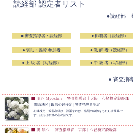
読経部 認定者リスト
●読経部
■ 審査指導者・読経部
● 師範者（読経部）
● 賛助・協賛 参加者
● 教 師 者（読経部）
● 上 級 者（写経部）
● 中 級 者（写経部）
● 審査指
■ 明心 Myoshin ｜審査指導者｜大阪｜心経検定読経部
関西地区 | 般若心経検定 | 審査指導者認定
心経検定・般若心経は、読誦すれば、格別の功徳をもたらす経典で
す。認定は私達の心の証です。
■ 奥 嬉心 ｜審査指導者｜京都｜心経検定読経部