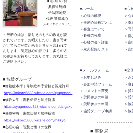
■ 心 経 の 会
奥伝道総師
■ホーム
■心
伝法阿闍梨
＞心経の解説
＞心
​代表 道庭成心
＞般若心経検定とは
＞奉
(みちにわじょうしん)
＞審査について
＞写
・般若心経は、悟りそのものの教えが説
＞各種の程度
＞喜
かれています。お唱えしたり、書き写す
＞心経の会＞詳細
＞喜
だけでもご利益があると昔から言われて
＞永久登録リスト
＞喜
おります。認定は心の証です。多くの方
の参加をお待ちしております。お気軽に
ご連絡下さい。
■メールフォーム
■全
＞お申し込み
＞永
■ 協賛グループ
＞参加申請フォーム
＞審
■修験総本庁｜修験総本庁管轄と認定許可
＞コメントの変更
＞賛
https://kokoro
5888.wixsite.com/syugendou
＞賛同参加の申請
＞賛
■修験大学｜密教伝授と加持祈禱
＞賛助参加の申請
＞協
https://syugendou123.wixsite.com/daigaku
＞協賛グループ申請
＞協
■修験密教｜密教伝授と
加持祈禱
https://kokoro5888.wixsite.com/mikkyo
■心経の
会｜
智慧と悟りの世界
■ 事務局